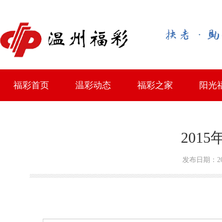
福彩首页
温彩动态
福彩之家
阳光
最新资讯
中奖趣闻
综合服务站地址
政策法规
中心简介
主任邮箱
学习考
公开征
站点迁
投注站
官方
201
发布日期：202