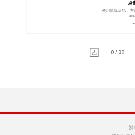
0 / 32
浙I