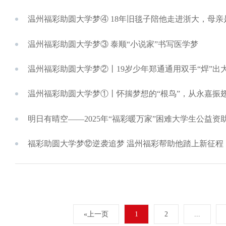
温州福彩助圆大学梦④ 18年旧毯子陪他走进浙大，母
温州福彩助圆大学梦③ 泰顺“小说家”书写医学梦
温州福彩助圆大学梦②丨19岁少年郑通通用双手“焊”出
温州福彩助圆大学梦①丨怀揣梦想的“根鸟”，从永嘉振
明日有晴空——2025年“福彩暖万家”困难大学生公益资
福彩助圆大学梦⑫逆袭追梦 温州福彩帮助他踏上新征程
«上一页
1
2
...