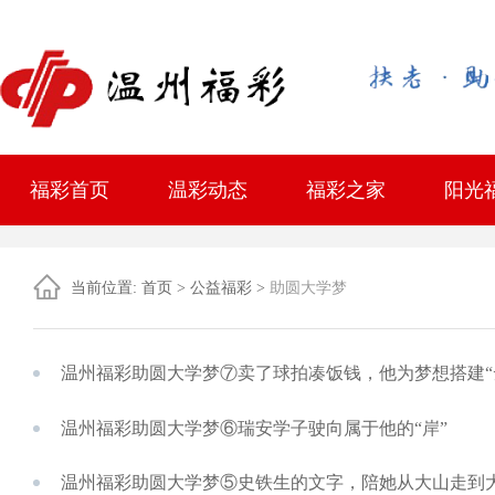
福彩首页
温彩动态
福彩之家
阳光
最新资讯
中奖趣闻
综合服务站地址
政策法规
中心简介
主任邮箱
学习考
公开征
站点迁
投注站
官方
当前位置:
首页
>
公益福彩
>
助圆大学梦
温州福彩助圆大学梦⑦卖了球拍凑饭钱，他为梦想搭建“
温州福彩助圆大学梦⑥瑞安学子驶向属于他的“岸”
温州福彩助圆大学梦⑤史铁生的文字，陪她从大山走到