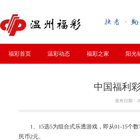
福彩首页
温彩动态
福彩之家
阳光
最新资讯
中奖趣闻
综合服务站地址
政策法规
中心简介
主任邮箱
学习考
公开征
站点迁
投注站
官方
中国福利彩
发布日期：201
1、15选5为组合式乐透游戏，即从01-15
民币2元。